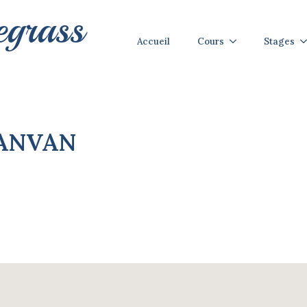
egrass
Accueil
Cours
Stages
ANVAN