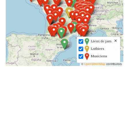
✕
Lieux de jam
Luthiers
Musiciens
©
OpenStreetMap
contributors